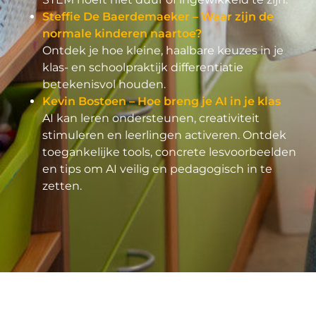
Steffie De Baerdemaeker – Waar zijn de
normale kinderen naartoe?
Ontdek je hoe kleine, haalbare keuzes in je
klas- en schoolpraktijk differentiatie
betekenisvol houden.
Kevin Bostoen – Hoe breng je AI in je klas
AI kan leren ondersteunen, creativiteit
stimuleren en leerlingen activeren. Ontdek
toegankelijke tools, concrete lesvoorbeelden
en tips om AI veilig en pedagogisch in te
zetten.