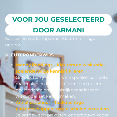
VOOR JOU GESELECTEERD
DOOR ARMANI
Sessies en workshops voor kleuter- en lager
onderwijs.
KLEUTERONDERWIJS
Wendy Peerlings – Kleuters en wiskunde,
spelenderwijze kennisrijk leren
Ontdek hoe je kleuters via speelse, concrete
materialen en duidelijke leerlijnen op een
doelgerichte en kennisrijke manier met
wiskunde laat kennismaken.
Annelies Jehoul – Taalkrachtige
partnerschappen tussen scholen en ouders
Je ontdek een praktisch, onderbouwd kader