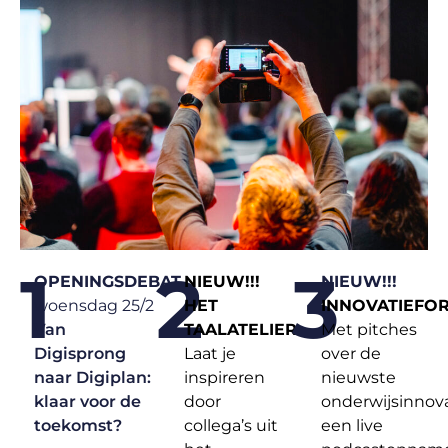
1
2
3
OPENINGSDEBAT
NIEUW!!!
NIEUW!!!
woensdag 25/2
HET
INNOVATIEFO
Van
TAALATELIER
Met pitches
Digisprong
Laat je
over de
naar Digiplan:
inspireren
nieuwste
klaar voor de
door
onderwijsinnova
toekomst?
collega’s uit
een live