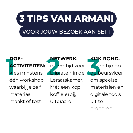
3 TIPS VAN ARMANI
VOOR JOUW BEZOEK AAN SETT
1
2
3
DOE-
NETWERK:
KIJK ROND:
ACTIVITEITEN:
neem tijd voor
neem tijd op
kies minstens
bijpraten in de
de beursvloer
één workshop
Leraarskamer.
om speelse
waarbij je zelf
Mét een kop
materialen en
materiaal
koffie erbij,
digitale tools
maakt of test.
uiteraard.
uit te
proberen.