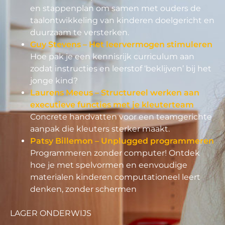
en stappenplan om samen met ouders de
taalontwikkeling van kinderen doelgericht en
duurzaam te versterken.
Guy Stevens – Het leervermogen stimuleren
Hoe pak je een kennisrijk curriculum aan
zodat instructies en leerstof ‘beklijven’ bij het
jonge kind?
Laurens Meeus – Structureel werken aan
executieve functies met je kleuterteam
Concrete handvatten voor een teamgerichte
aanpak die kleuters sterker maakt.
Patsy Billemon – Unplugged programmeren
Programmeren zonder computer! Ontdek
hoe je met spelvormen en eenvoudige
materialen kinderen computationeel leert
denken, zonder schermen
LAGER ONDERWIJS