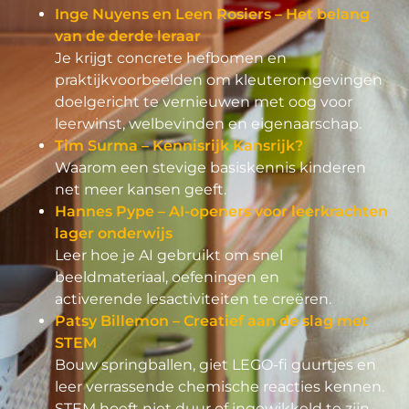
Inge Nuyens en Leen Rosiers – Het belang
van de derde leraar
Je krijgt concrete hefbomen en
praktijkvoorbeelden om kleuteromgevingen
doelgericht te vernieuwen met oog voor
leerwinst, welbevinden en eigenaarschap.
Tim Surma – Kennisrijk Kansrijk?
Waarom een stevige basiskennis kinderen
net meer kansen geeft.
Hannes Pype – AI-openers voor leerkrachten
lager onderwijs
Leer hoe je AI gebruikt om snel
beeldmateriaal, oefeningen en
activerende lesactiviteiten te creëren.
Patsy Billemon – Creatief aan de slag met
STEM
Bouw springballen, giet LEGO-fi guurtjes en
leer verrassende chemische reacties kennen.
STEM hoeft niet duur of ingewikkeld te zijn.