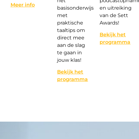
het
podcastopnam
Meer info
basisonderwijs
en uitreiking
met
van de Sett
praktische
Awards!
taaltips om
Bekijk het
direct mee
programma
aan de slag
te gaan in
jouw klas!
Bekijk het
programma