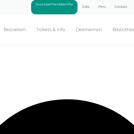
Duurzaamheidsbelofte
Jobs
Pers
Contact
Bezoeken
Tickets & info
Deelnemen
Bibliothe