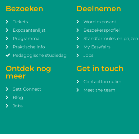
Bezoeken
Deelnemen
Tickets
Word exposant
Exposantenlijst
Bezoekersprofiel
Programma
Standformules en prijzen
Praktische info
My Easyfairs
Pedagogische studiedag
Jobs
Ontdek nog
Get in touch
meer
Contactformulier
Sett Connect
Meet the team
Blog
Jobs