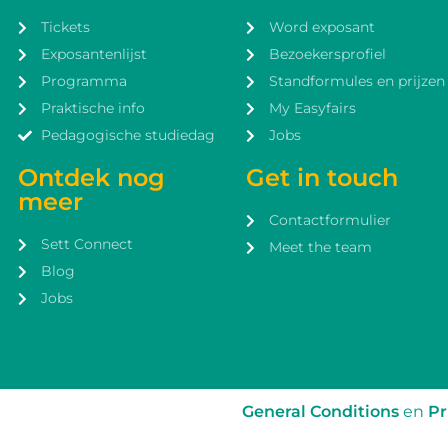
Tickets
Word exposant
Exposantenlijst
Bezoekersprofiel
Programma
Standformules en prijzen
Praktische info
My Easyfairs
Pedagogische studiedag
Jobs
Ontdek nog
Get in touch
meer
Contactformulier
Sett Connect
Meet the team
Blog
Jobs
General Conditions
en
Pr