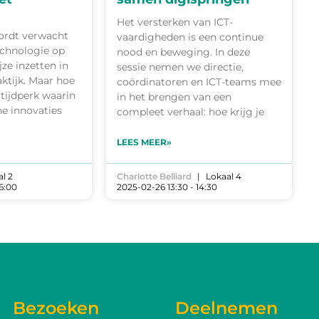
Het versterken van ICT-
wordt verwacht
vaardigheden is een continue
technologie op
nood en beweging. In deze
jze inzetten in
sessie nemen we directie,
ktijk. Maar hoe
coördinatoren en ICT-teams mee
 tijdperk waarin
in het brengen van een
e innovaties
compleet verhaal: hoe krijg je
LEES MEER»
l 2
Charlotte Belliard
Lokaal 4
16:00
2025-02-26 13:30 - 14:30
Bezoeken
Deelnemen