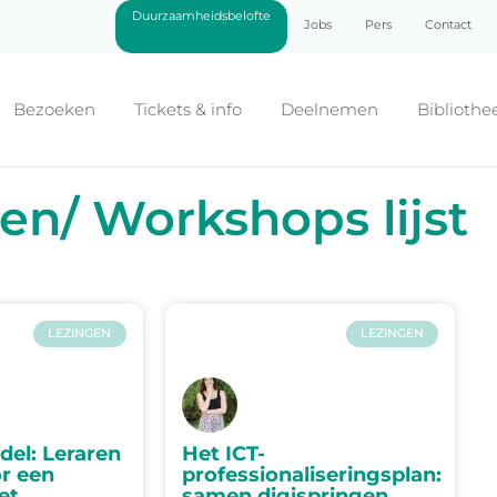
Duurzaamheidsbelofte
Jobs
Pers
Contact
Bezoeken
Tickets & info
Deelnemen
Bibliothe
en/ Workshops lijst
LEZINGEN
LEZINGEN
el: Leraren
Het ICT-
r een
professionaliseringsplan:
et
samen digispringen