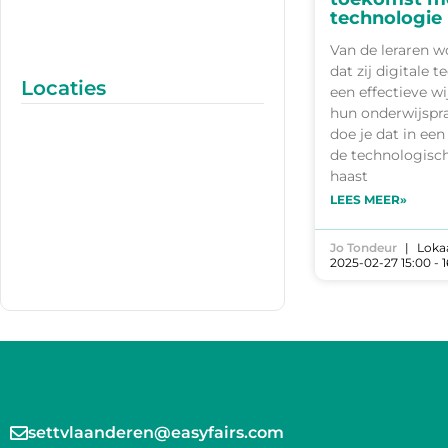
technologie
Van de leraren 
dat zij digitale 
Locaties
een effectieve wi
hun onderwijspra
doe je dat in een
de technologisch
haast
LEES MEER»
Jo Tondeur
Lokaa
2025-02-27 15:00 - 
settvlaanderen@easyfairs.com