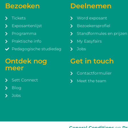
Bezoeken
Deelnemen
Tickets
Word exposant
Exposantenlijst
Bezoekersprofiel
Programma
Standformules en prijzen
Praktische info
My Easyfairs
Pedagogische studiedag
Jobs
Ontdek nog
Get in touch
meer
Contactformulier
Sett Connect
Meet the team
Blog
Jobs
General Conditions
en
Pr