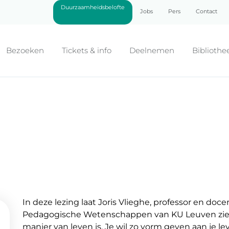
Duurzaamheidsbelofte
Jobs
Pers
Contact
Bezoeken
Tickets & info
Deelnemen
Bibliothe
In deze lezing laat Joris Vlieghe, professor en doc
Pedagogische Wetenschappen van KU Leuven zien d
manier van leven is. Je wil zo vorm geven aan je le