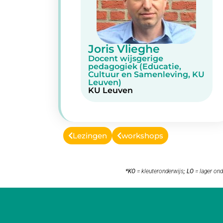
Joris Vlieghe
Docent wijsgerige
pedagogiek (Educatie,
Cultuur en Samenleving, KU
Leuven)
KU Leuven
Lezingen
workshops
*KO
= kleuteronderwijs
;
LO
= lager ond