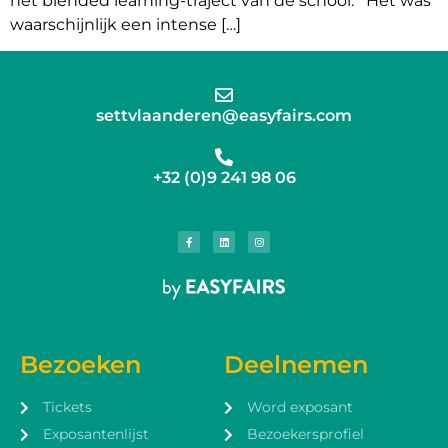
het blended learning-traject van de school. Het was
waarschijnlijk een intense […]
settvlaanderen@easyfairs.com
+32 (0)9 241 98 06
Bezoeken
Deelnemen
Tickets
Word exposant
Exposantenlijst
Bezoekersprofiel