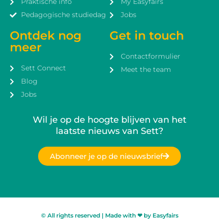
Praktische info
My Easyfairs
Pedagogische studiedag
Jobs
Ontdek nog
Get in touch
meer
Contactformulier
Sett Connect
Meet the team
Blog
Jobs
Wil je op de hoogte blijven van het
laatste nieuws van Sett?
Abonneer je op de nieuwsbrief
© All rights reserved | Made with ❤ by Easyfairs