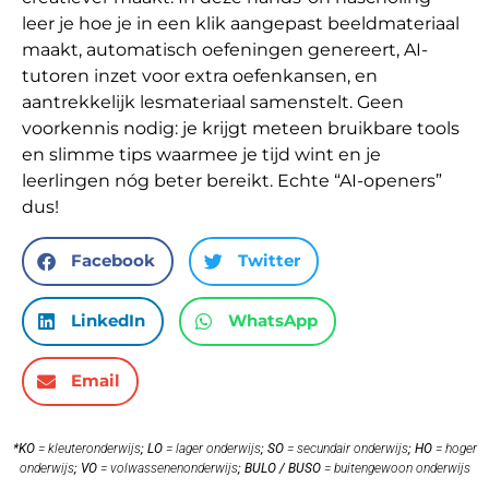
leer je hoe je in een klik aangepast beeldmateriaal
maakt, automatisch oefeningen genereert, AI-
tutoren inzet voor extra oefenkansen, en
aantrekkelijk lesmateriaal samenstelt. Geen
voorkennis nodig: je krijgt meteen bruikbare tools
en slimme tips waarmee je tijd wint en je
leerlingen nóg beter bereikt. Echte “AI-openers”
dus!
Facebook
Twitter
LinkedIn
WhatsApp
Email
*KO
= kleuteronderwijs
;
LO
= lager onderwijs
;
SO
= secundair onderwijs
;
HO
= hoger
onderwijs
;
VO
= volwassenenonderwijs
;
BULO / BUSO
= buitengewoon onderwijs