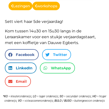
Lezingen
workshops
Sett viert haar 5de verjaardag!
Kom tussen 14u30 en 15u30 langs in de
Leraarskamer voor een stukje verjaardagstaart,
met een koffietje van Dauwe Egberts.
Facebook
Twitter
LinkedIn
WhatsApp
Email
*KO
= kleuteronderwijs
;
LO
= lager onderwijs
;
SO
= secundair onderwijs
;
HO
= hoger
onderwijs
;
VO
= volwassenenonderwijs
;
BULO / BUSO
= buitengewoon onderwijs