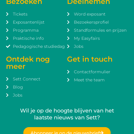
Bezoeken
Deelnemen
Tickets
Word exposant
Exposantenlijst
Bezoekersprofiel
Programma
Standformules en prijzen
Praktische info
My Easyfairs
Pedagogische studiedag
Jobs
Ontdek nog
Get in touch
meer
Contactformulier
Sett Connect
Meet the team
Blog
Jobs
Wil je op de hoogte blijven van het
laatste nieuws van Sett?
Abonneer je op de nieuwsbrief