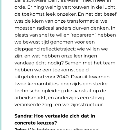
Zelfs softwarelicenties waren niet meer in
orde. Er hing weinig vertrouwen in de lucht,
de toekomst leek onzeker. En net dat besef
was de kiem van onze transformatie: we
moesten radicaal anders durven denken. In
plaats van snel te willen ‘repareren’, hebben
we bewust tijd genomen voor een
diepgaand reflectietraject: wie willen we
zijn, en wat hebben onze leerlingen
vandaag écht nodig? Samen met het team
hebben we een toekomstbeeld
uitgetekend voor 2040. Daaruit kwamen
twee kernambities: enerzijds een sterke
technische opleiding die aansluit op de
arbeidsmarkt, en anderzijds een stevig
verankerde zorg- en welzijnsstructuur.
Sandra: Hoe vertaalde zich dat in
concrete keuzes?
Joke
: We hebben ons studieaanbod