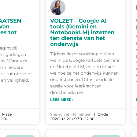
AATSEN –
VOLZET – Google AI
 Van
tools (Gemini en
es tot
NotebookLM) inzetten
ten dienste van het
onderwijs
egint bij
Tijdens deze workshop duiken
nes, gedragen
we in de Google AI-tools Gemini
eam. Want wie
en NotebookLM, en ontdekken
 in heldere
we hoe ze het onderwijs kunnen
ert ruimte voor
ondersteunen. Dit is de ideale
 en veiligheid.
sessie voor leerkrachten,
directieleden en
LEES MEER»
Maze
Shirley van Heijningen
Clyde
12:00
2026-02-26 09:30 - 12:00