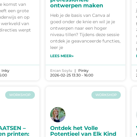
De komst van
ontwerpen maken
eeft een grote
Heb je de basis van Canva al
nderwijs en op
goed onder de knie en wil je je
 werkveld van
ontwerpen naar een hoger
directies werpt
niveau tillen? Tijdens deze sessie
ontdek je geavanceerde functies,
leer je
LEES MEER»
Inky
Ercan Soylu
Pinky
6:00
2026-02-25 13:30 - 16:00
WORKSHOP
WORKSHOP
AATSEN –
Ontdek het Volle
n printen:
Potentieel van Elk Kind