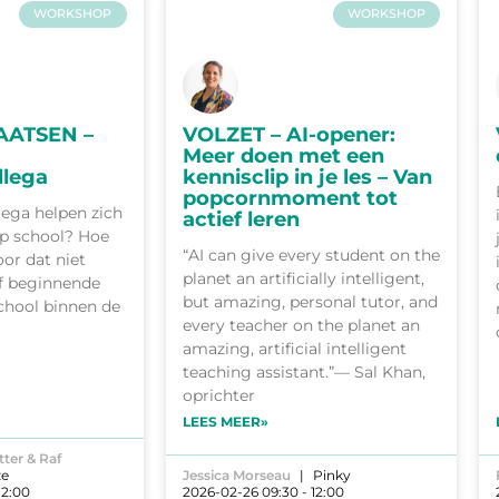
WORKSHOP
WORKSHOP
AATSEN –
VOLZET – AI-opener:
Meer doen met een
llega
kennisclip in je les – Van
popcornmoment tot
lega helpen zich
actief leren
op school? Hoe
“AI can give every student on the
oor dat niet
planet an artificially intelligent,
jf beginnende
but amazing, personal tutor, and
school binnen de
every teacher on the planet an
amazing, artificial intelligent
teaching assistant.”— Sal Khan,
oprichter
LEES MEER»
ter & Raf
e
Jessica Morseau
Pinky
12:00
2026-02-26 09:30 - 12:00