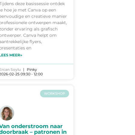
Tijdens deze basissessie ontdek
je hoe je met Canva op een
eenvoudige en creatieve manier
professionele ontwerpen maakt,
zonder ervaring als grafisch
ontwerper. Canva helpt om
aantrekkelijke flyers,
presentaties en
LEES MEER»
Ercan Soylu
Pinky
2026-02-25 09:30 - 12:00
WORKSHOP
Van onderstroom naar
doorbraak – patronen in