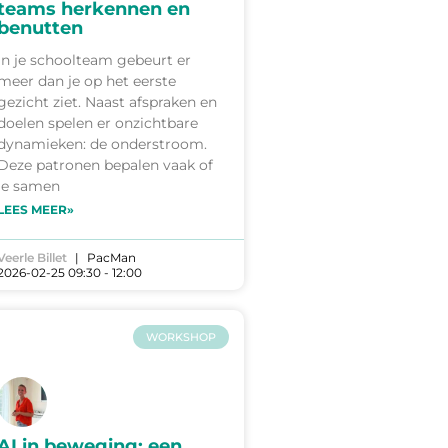
teams herkennen en
benutten
In je schoolteam gebeurt er
meer dan je op het eerste
gezicht ziet. Naast afspraken en
doelen spelen er onzichtbare
dynamieken: de onderstroom.
Deze patronen bepalen vaak of
je samen
LEES MEER»
Veerle Billet
PacMan
2026-02-25 09:30 - 12:00
WORKSHOP
AI in beweging: een