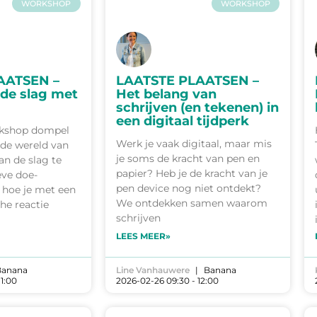
WORKSHOP
WORKSHOP
AATSEN –
LAATSTE PLAATSEN –
 de slag met
Het belang van
schrijven (en tekenen) in
een digitaal tijdperk
rkshop dompel
Werk je vaak digitaal, maar mis
n de wereld van
je soms de kracht van pen en
an de slag te
papier? Heb je de kracht van je
eve doe-
pen device nog niet ontdekt?
 hoe je met een
We ontdekken samen waarom
he reactie
schrijven
LEES MEER»
anana
Line Vanhauwere
Banana
11:00
2026-02-26 09:30 - 12:00