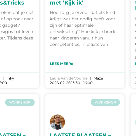
ps&Tricks
met ‘Kijk ik’
roken dat je niet
Hoe zorg je ervoor dat elk kind
of op zoek naar
krijgt wat het nodig heeft voor
k gadget?
zijn of haar optimale
esigns tot leven
ontwikkeling? Hoe kijk je breder
er. Tijdens deze
naar kinderen vanuit hun
competenties, in plaats van
LEES MEER»
t
Inky
Laura Van de Voorde
Maze
6:00
2026-02-26 13:30 - 16:00
WORKSHOP
WORKSHOP
AATSEN –
LAATSTE PLAATSEN –