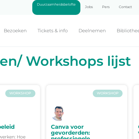
Duurzaamheidsbelofte
Jobs
Pers
Contact
Bezoeken
Tickets & info
Deelnemen
Bibliothe
en/ Workshops lijst
WORKSHOP
WORKSHOP
beleid
Canva voor
gevorderden:
twerken: Hoe
professionele