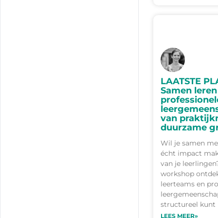
LAATSTE PL
Samen leren
professionel
leergemeen
van praktij
duurzame gr
Wil je samen met
écht impact mak
van je leerlingen
workshop ontdek 
leerteams en pro
leergemeenschap
structureel kunt
LEES MEER»