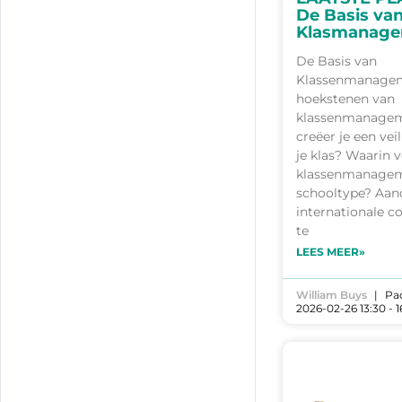
De Basis va
Klasmanag
De Basis van
Klassenmanagem
hoekstenen van
klassenmanage
creëer je een vei
je klas? Waarin v
klassenmanagem
schooltype? Aan
internationale 
te
LEES MEER»
William Buys
Pa
2026-02-26 13:30 - 1