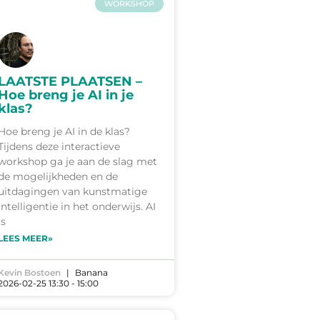
WORKSHOP
LAATSTE PLAATSEN –
Hoe breng je AI in je
klas?
Hoe breng je AI in de klas?
Tijdens deze interactieve
workshop ga je aan de slag met
de mogelijkheden en de
uitdagingen van kunstmatige
intelligentie in het onderwijs. AI
is
LEES MEER»
Kevin Bostoen
Banana
2026-02-25 13:30 - 15:00