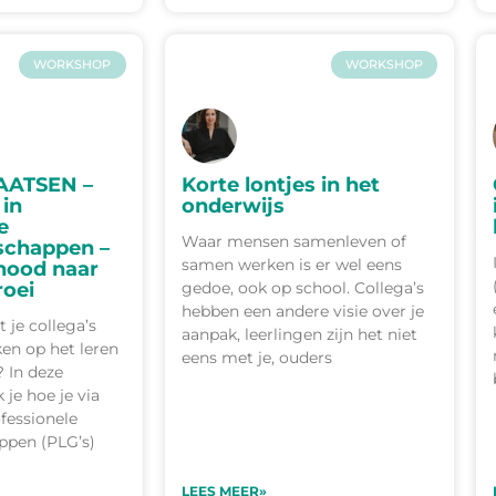
WORKSHOP
WORKSHOP
AATSEN –
Korte lontjes in het
 in
onderwijs
e
Waar mensen samenleven of
schappen –
samen werken is er wel eens
knood naar
oei
gedoe, ook op school. Collega’s
hebben een andere visie over je
 je collega’s
aanpak, leerlingen zijn het niet
en op het leren
eens met je, ouders
? In deze
je hoe je via
fessionele
pen (PLG’s)
LEES MEER»