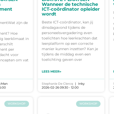
n
Wanneer de technische
ement
ICT-coördinator opleider
wordt
Beste ICT-coördinator, kan jij
entWat zijn de
dinsdagavond tijdens de
personeelsvergadering even
ment? Hoe
toelichten hoe leerkrachten dat
lig leerklimaat in
leerplatform op een correcte
erschilt
manier kunnen inzetten? Kan je
ent per
tijdens de middag even een
dacht voor
toelichting geven over
concepten om vat
LEES MEER»
cMan
Stephanie De Clercq
Inky
6:00
2026-02-26 09:30 - 12:00
WORKSHOP
WORKSHOP