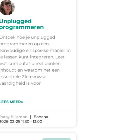
Unplugged
programmeren
Ontdek hoe je unplugged
programmeren op een
eenvoudige en speelse manier in
je lessen kunt integreren. Leer
wat computationeel denken
inhoudt en waarom het een
essentiële 21e-eeuwse
vaardigheid is voor
LEES MEER»
Patsy Billemon
Banana
2026-02-25 11:30 - 13:00