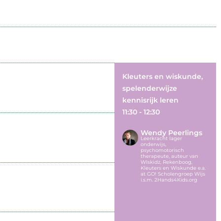
Kleuters en wiskunde,
spelenderwijze
kennisrijk leren
11:30 - 12:30
Wendy Peerlings
Leerkracht lager
onderwijs,
psychomotorisch
therapeute, auteur van
WIskidz, Rekenboog,
Kleuters en Wiskunde e.a.
at GO! Scholengroep Wijs
i.s.m. 2Hands4Kids.org