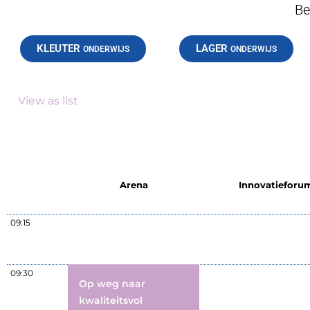
Be
KLEUTER
LAGER
ONDERWIJS
ONDERWIJS
View as list
Arena
Innovatieforu
09:15
09:30
Op weg naar
kwaliteitsvol