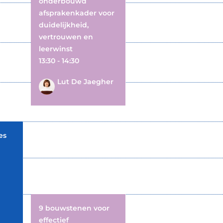
onderbouwd
afsprakenkader voor
duidelijkheid,
vertrouwen en
leerwinst
13:30 - 14:30
Lut De Jaegher
es
9 bouwstenen voor
effectief