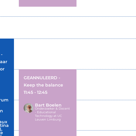
-
aar
oor
GEANNULEERD -
Keep the balance
11:45 - 12:45
trum
Bart Boelen
Onderzoeker & Docent
en
- Educational
Technology at UC
Leuven Limburg
iaux
tina
,
De