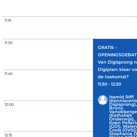
11:15
11:30
GRATIS -
OPENINGSDEBAT 
Van Digisprong n
Digiplan: klaar v
11:45
de toekomst?
11:30 - 12:30
Hamid Riffi
(Kenniscen
Digisprong),
12:00
Bruno
Vanobberg
(Katholiek
Onderwijs),
Koen Peller
(GO!), Walen
Cools (OVSG)
Stephanie 
12:15