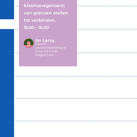
klasmanagement;
van grenzen stellen
tot verbinden.
15:00 - 16:00
An Leroy
Docent
Lerarenopleiding at
Karel De Grote
Hogeschool