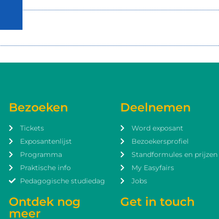
Bezoeken
Deelnemen
Tickets
Word exposant
Exposantenlijst
Bezoekersprofiel
Programma
Standformules en prijzen
Praktische info
My Easyfairs
Pedagogische studiedag
Jobs
Ontdek nog
Get in touch
meer