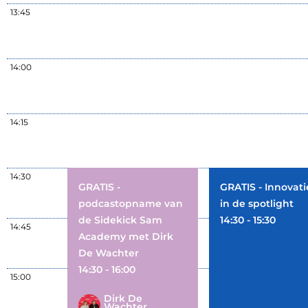
13:45
14:00
14:15
14:30
GRATIS -
GRATIS - Innovati
podcastopname van
in de spotlight
de Sidekick Sam
14:30 - 15:30
14:45
Academy met Dirk
De Wachter
14:30 - 16:00
15:00
Dirk De
Wachter