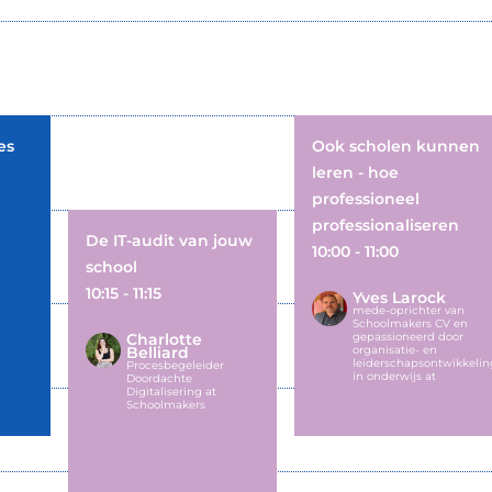
es
Ook scholen kunnen
leren - hoe
professioneel
professionaliseren
De IT-audit van jouw
10:00 - 11:00
school
10:15 - 11:15
Yves Larock
mede-oprichter van
Schoolmakers CV en
Charlotte
gepassioneerd door
Belliard
organisatie- en
leiderschapsontwikkelin
Procesbegeleider
in onderwijs at
Doordachte
Digitalisering at
Schoolmakers