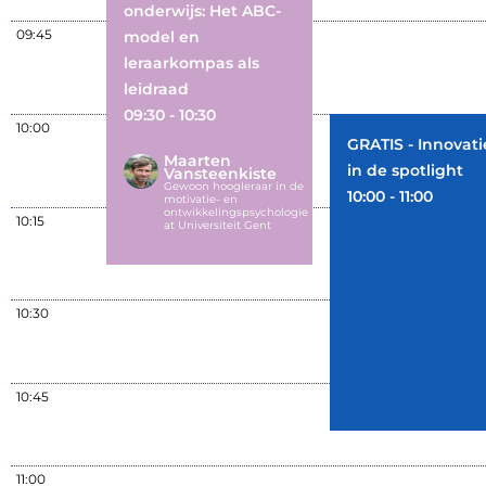
onderwijs: Het ABC-
09:45
model en
leraarkompas als
leidraad
09:30 - 10:30
10:00
GRATIS - Innovati
Maarten
in de spotlight
Vansteenkiste
Gewoon hoogleraar in de
10:00 - 11:00
motivatie- en
ontwikkelingspsychologie
10:15
at Universiteit Gent
10:30
10:45
11:00